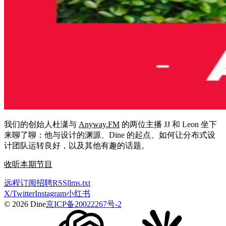
我们的创始人杜潇与
Anyway.FM
的两位主播 JJ 和 Leon 坐下
来聊了聊：他与设计的渊源、Dine 的起点、如何让分布式设
计团队运转良好，以及其他有趣的话题。
收听本期节目
远程
订阅
招聘
RSS
llms.txt
X/Twitter
Instagram
小红书
© 2026 Dine
京ICP备20022267号-2