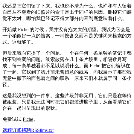
我还是把它们留了下来。我也说不清为什么。也许和有人留着
自己从不翻看的旧照片的盒子是出于同样的原因。删掉它们感
觉不太对，哪怕我已经记不得大部分内容到底意味着什么。
开始做 Fiche 的时候，我并没有抱太大的期望。我以为它会是
一个稍微好一点的搜索，一种按含义而不是关键词来检索的方
式。这就够了。
但后来我向它提了一个问题。一个在任何一条单独的笔记里都
找不到答案的问题。线索散落在几十条片段里，相隔数月写
成，每一条单独看都不足以说明什么。而 Fiche 把它们编织在
了一起。它找到了我此前未曾留意的线索，向我展示了那些我
无意中撒下的面包屑之间的联系—原来它们本就属于同一条小
径。
这是我没想到的一件事。这些片段并非无用，它们只是在等待
被组装。只是我无法同时把它们都装进脑子里，从而看清它们
合在一起时呈现出的形状。
免费试试
Fiche
。
远程
订阅
招聘
RSS
llms.txt