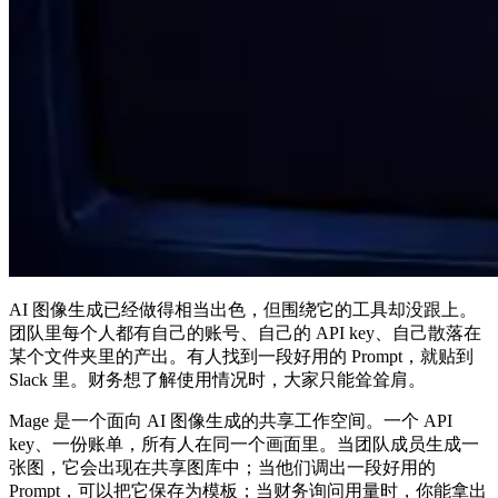
AI 图像生成已经做得相当出色，但围绕它的工具却没跟上。
团队里每个人都有自己的账号、自己的 API key、自己散落在
某个文件夹里的产出。有人找到一段好用的 Prompt，就贴到
Slack 里。财务想了解使用情况时，大家只能耸耸肩。
Mage 是一个面向 AI 图像生成的共享工作空间。一个 API
key、一份账单，所有人在同一个画面里。当团队成员生成一
张图，它会出现在共享图库中；当他们调出一段好用的
Prompt，可以把它保存为模板；当财务询问用量时，你能拿出