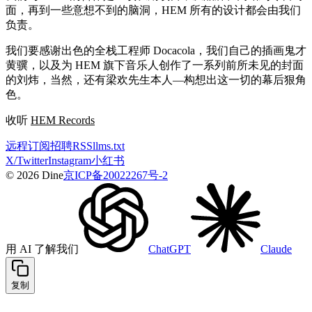
面，再到一些意想不到的脑洞，HEM 所有的设计都会由我们
负责。
我们要感谢出色的全栈工程师 Docacola，我们自己的插画鬼才
黄骥，以及为 HEM 旗下音乐人创作了一系列前所未见的封面
的刘炜，当然，还有梁欢先生本人—构想出这一切的幕后狠角
色。
收听
HEM Records
远程
订阅
招聘
RSS
llms.txt
X/Twitter
Instagram
小红书
© 2026 Dine
京ICP备20022267号-2
用 AI 了解我们
ChatGPT
Claude
复制