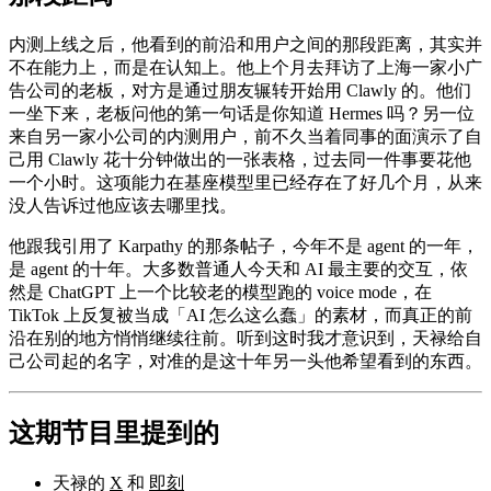
内测上线之后，他看到的前沿和用户之间的那段距离，其实并
不在能力上，而是在认知上。他上个月去拜访了上海一家小广
告公司的老板，对方是通过朋友辗转开始用 Clawly 的。他们
一坐下来，老板问他的第一句话是你知道 Hermes 吗？另一位
来自另一家小公司的内测用户，前不久当着同事的面演示了自
己用 Clawly 花十分钟做出的一张表格，过去同一件事要花他
一个小时。这项能力在基座模型里已经存在了好几个月，从来
没人告诉过他应该去哪里找。
他跟我引用了 Karpathy 的那条帖子，今年不是 agent 的一年，
是 agent 的十年。大多数普通人今天和 AI 最主要的交互，依
然是 ChatGPT 上一个比较老的模型跑的 voice mode，在
TikTok 上反复被当成「AI 怎么这么蠢」的素材，而真正的前
沿在别的地方悄悄继续往前。听到这时我才意识到，天禄给自
己公司起的名字，对准的是这十年另一头他希望看到的东西。
这期节目里提到的
天禄的
X
和
即刻