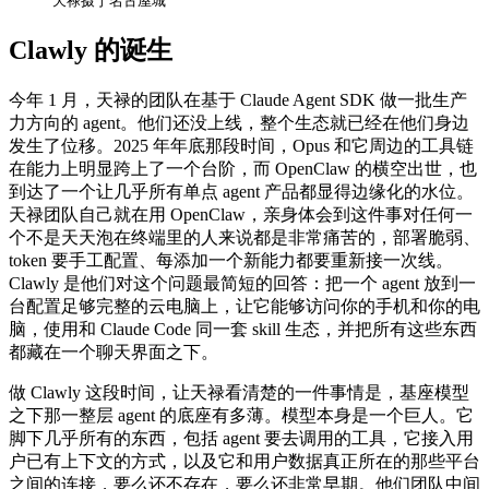
天禄摄于名古屋城
Clawly 的诞生
今年 1 月，天禄的团队在基于 Claude Agent SDK 做一批生产
力方向的 agent。他们还没上线，整个生态就已经在他们身边
发生了位移。2025 年年底那段时间，Opus 和它周边的工具链
在能力上明显跨上了一个台阶，而 OpenClaw 的横空出世，也
到达了一个让几乎所有单点 agent 产品都显得边缘化的水位。
天禄团队自己就在用 OpenClaw，亲身体会到这件事对任何一
个不是天天泡在终端里的人来说都是非常痛苦的，部署脆弱、
token 要手工配置、每添加一个新能力都要重新接一次线。
Clawly 是他们对这个问题最简短的回答：把一个 agent 放到一
台配置足够完整的云电脑上，让它能够访问你的手机和你的电
脑，使用和 Claude Code 同一套 skill 生态，并把所有这些东西
都藏在一个聊天界面之下。
做 Clawly 这段时间，让天禄看清楚的一件事情是，基座模型
之下那一整层 agent 的底座有多薄。模型本身是一个巨人。它
脚下几乎所有的东西，包括 agent 要去调用的工具，它接入用
户已有上下文的方式，以及它和用户数据真正所在的那些平台
之间的连接，要么还不存在，要么还非常早期。他们团队中间