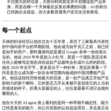
不过那天的对话里，大部分时间其实并不在聊这款产品本
身，而是在聊一个天禄最近反复在琢磨的问题：AI 的前沿
已经跑出去很远，但大多数普通用户还完全没有察觉。
每一个起点
天禄的职业经历让他在过去十五年里，亲历了三家最具代表性
的中国内容平台的早期阶段。他在成为知乎员工之前，就已经
是知乎的用户，那时邀请码还是通过 Google 表单一份份发出
去的。他在 2016 年年底加入小红书，那是一个团队里还没有
任何人能够笃定地告诉你这款产品最终会长成什么样的阶段。
他在 2020 年去字节，更多是出于一种好奇：想近距离看一下
抖音是怎么成为第一款在全球范围内做成的中国消费级产品
的。他说这段经历给他最大的启发，是一款产品真正开始产生
影响力的那个瞬间，它的形态几乎从来都不是创造它的人当初
所描述的样子。距离火苗最近的人，往往是最看不清它会烧向
哪里的人。
他在今天的 AI agent 身上看到的是同一种早期不确定性。能力
已经是真实的能力，但公共层面的认知远远滞后，并且真正在