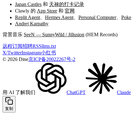
Japan Castles
和
天禄的打卡记录
Clawly 的
App Store
和
官网
Replit Agent
、
Hermes Agent
、
Personal Computer
、
Poke
Andrej Karpathy
背景音乐
SeeN — SunnyWild / Jillusion
(HEM Records)
远程
订阅
招聘
RSS
llms.txt
X/Twitter
Instagram
小红书
© 2026 Dine
京ICP备20022267号-2
用 AI 了解我们
ChatGPT
Claude
复制