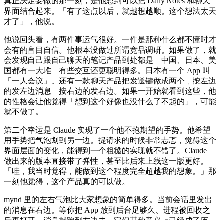
真正决定要做的那一刻，是他想到可以把 Daily Notes 和聊天
界面结合起来。「有了这点以后，就越想越顺。这个想法太天
才了」，他说。
他说回头看，有两件事运气很好。一件是那种什么都不懂时才
会有的盲目自信。他根本没做过所谓竞品调研。如果做了，就
会发现自己跟自己聊天的笔记产品到处都是—中国、日本、美
国都有一大堆，有些交互还更聪明得多。日本有一个 App 叫
「一人会议」。还有一款聊天产品把发送键做成两个，按左边
的发左边消息，按右边的发右边。如果一开始就看到这些，他
的性格会让他觉得「想到这个好像也没什么了不起的」，可能
就不做了。
第二个幸运是 Claude 实现了一个他不抱期望的手势。他希望
用手势把气泡划到另一边。提请求的时候非常忐忑，觉得这个
界面层面的变化，能得到一个粗糙的实现就不错了。Claude
做出来的版本直接带了弹性，甚至比后来上线这一版更好。
「哇，我当时觉得，能做到这个程度完全超越我的想象。」那
一刻他觉得，这个产品真的可以做。
mynd 里的左右气泡比大家想象的简单得多。当前会话里发出
的消息在右边。等你把 App 放到后台足够久、进程被回收之