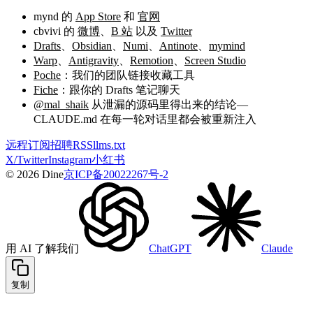
mynd 的
App Store
和
官网
cbvivi 的
微博
、
B 站
以及
Twitter
Drafts
、
Obsidian
、
Numi
、
Antinote
、
mymind
Warp
、
Antigravity
、
Remotion
、
Screen Studio
Poche
：我们的团队链接收藏工具
Fiche
：跟你的 Drafts 笔记聊天
@mal_shaik
从泄漏的源码里得出来的结论—
CLAUDE.md 在每一轮对话里都会被重新注入
远程
订阅
招聘
RSS
llms.txt
X/Twitter
Instagram
小红书
© 2026 Dine
京ICP备20022267号-2
用 AI 了解我们
ChatGPT
Claude
复制