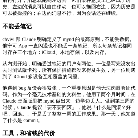
后再打开，消息就跑到左边去，它们某种意义上已经成了历
史。左边的消息可以自由移动，也可以拖回右边，因为历史是
可以被操控的；右边的消息不行，因为会话还在继续。
不能丢笔记
cbvivi 跟 Claude 明确定义了 mynd 的最高原则，不能丢数据。
他宁可 App 一直闪退也不能丢一条笔记。所以每条笔记都同
时存在三个地方：iCloud、本地存储，以及内存。
从内测开始，明确丢过笔记的用户有两位。一位是写完没发出
去时测试版卡死，所有保护措施都没来得及生效，另一位则遇
到了 iCloud 多设备互相覆盖的问题。
他遇到 bug 反馈会很紧张，一个重要原因是他无法肉眼验证代
码。作为一个毫无技术基础的文科生，他用了两个月时间，在
Claude 桌面版里把 mynd 做出来，边学边丢人。做到第三周的
时候，Claude 提议「要不要回滚」，他说「什么是回滚？好
吧，回滚。」于是丢了整整一周的工作成果。那一天，他知道
了什么是 commit。
工具，和省钱的代价