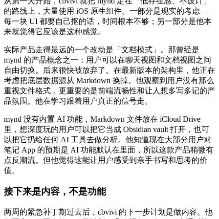
从第一天开始，cbvivi 就把 mynd 定在「低存在感、不设计」
的路线上，大量使用 iOS 原生组件。一部分是现实的考虑—
每一块 UI 都要自己抠的话，时间根本不够；另一部分是他本
来就觉得它应该是这种感觉。
实际产品走得最远的一个改动是「文档模式」。那曾经是
mynd 的产品概念之一：用户可以在聊天视图和文档视图之间
自由切换。后来很快被放弃了。在最新版本的架构里，他正在
考虑把底层数据源从 Markdown 换掉。他观察到用户没有那么
重视文件格式，更重要的是前端流畅性和让人想多写多记的产
品氛围。他在学习跟着用户真正的信号走。
mynd 没有内置 AI 功能，Markdown 文件放在 iCloud Drive
里，想深度玩的用户可以把它当成 Obsidian vault 打开，也可
以把它扔给任何 AI 工具去做分析。他知道现在大部分用户对
笔记 App 的预期是 AI 功能默认在里面，所以这款产品稍微有
点反潮流。但他觉得这能让用户感受到亲手书写和思考的价
值。
接下来是内容，不是功能
两周的紧急补丁期过去后，cbvivi 的下一步计划是做内容。他