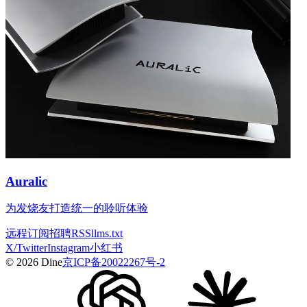
Auralic
为发烧友打造统一的聆听体验
远程
订阅
招聘
RSS
llms.txt
X/Twitter
Instagram
小红书
© 2026 Dine
京ICP备20022267号-2