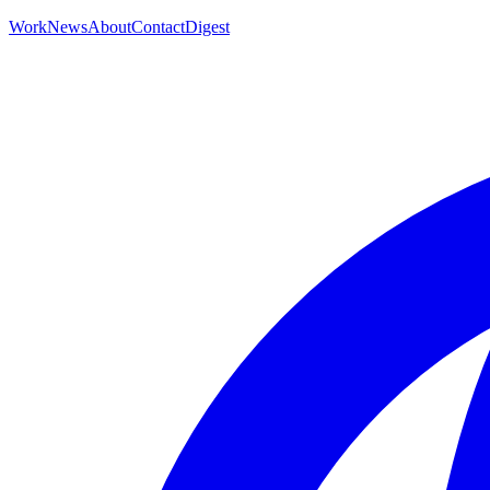
Work
News
About
Contact
Digest