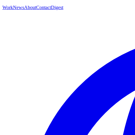
Work
News
About
Contact
Digest