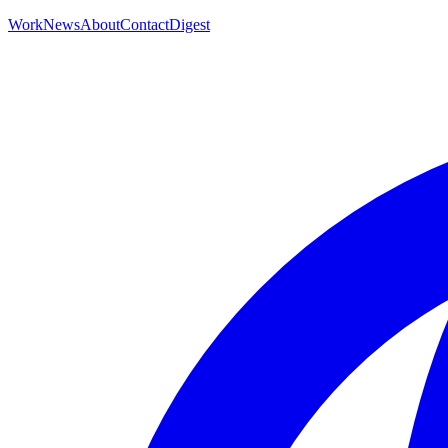
Work
News
About
Contact
Digest