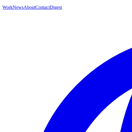
Work
News
About
Contact
Digest